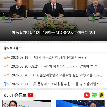
미 독립기념일 계기 주한미군 채용 플랫폼 한미협력 행사
행사&교육
교육
2026.08.19
제2차 세무조사의 쟁점사례와 대응방안
교육
2026.08.20~08.21
제1차 회계결산 입문자가 알아야 할 결산 체크리스트 과정
교육
2026.08.20
FTA 원산지증명서 서류작성 실습교육(서울, 8/20)
행사
2026.08.21
美 통상리스크 대응을 위한 부·울·경 수출기업 설명회 및 1:1 컨설팅
KCCI 유튜브