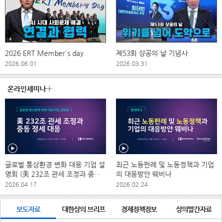
2026 ERT Member´s day
제53회 상공의 날 기념사
2026.06.01
2026.03.31
온라인세미나
글로벌 통상환경 변화 대응 기업 설
최근 노동판례 및 노동정책과 기업
명회 (美 232조 관세 조정과 중동
의 대응방안 웨비나
정세 대응)
2026.04.17
2026.02.24
보도자료
대한상의 브리프
경제정책정보
상의발간자료